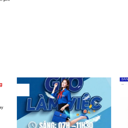
g
03
0
Th2
Th
ay