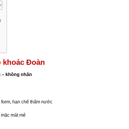
t
o khoác Đoàn
g – không nhăn
g form, hạn chế thấm nước
 mặc mát mẻ