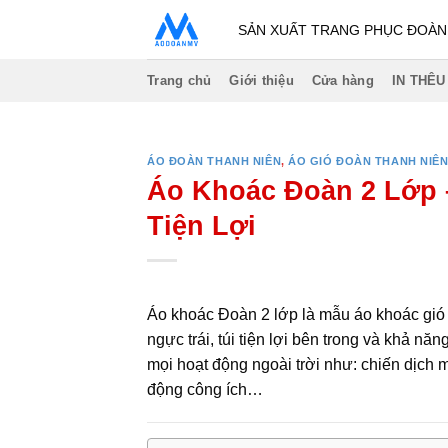
Bỏ
SẢN XUẤT TRANG PHỤC ĐOÀN -
qua
nội
Trang chủ
Giới thiệu
Cửa hàng
IN THÊU
dung
ÁO ĐOÀN THANH NIÊN
,
ÁO GIÓ ĐOÀN THANH NIÊ
Áo Khoác Đoàn 2 Lớp 
Tiện Lợi
Áo khoác Đoàn 2 lớp là mẫu áo khoác gió 
ngực trái, túi tiện lợi bên trong và khả nă
mọi hoạt động ngoài trời như: chiến dịch m
động công ích…