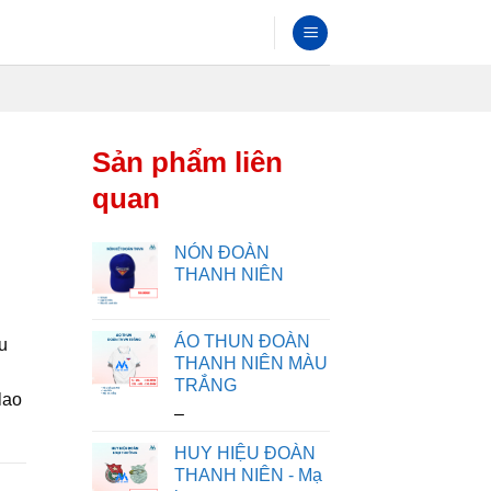
Sản phẩm liên
quan
NÓN ĐOÀN
THANH NIÊN
ÁO THUN ĐOÀN
u
THANH NIÊN MÀU
TRẮNG
lao
K
–
h
HUY HIỆU ĐOÀN
o
THANH NIÊN - Mạ
ả