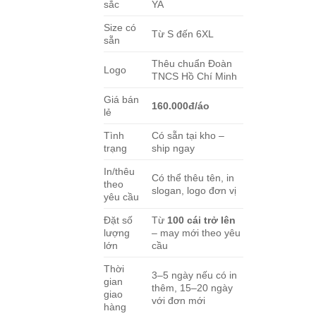
sắc
YA
Size có
Từ S đến 6XL
sẵn
Thêu chuẩn Đoàn
Logo
TNCS Hồ Chí Minh
Giá bán
160.000đ/áo
lẻ
Tình
Có sẵn tại kho –
trạng
ship ngay
In/thêu
Có thể thêu tên, in
theo
slogan, logo đơn vị
yêu cầu
Đặt số
Từ
100 cái trở lên
lượng
– may mới theo yêu
lớn
cầu
Thời
3–5 ngày nếu có in
gian
thêm, 15–20 ngày
giao
với đơn mới
hàng