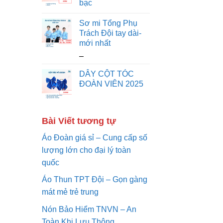
bạc
n
g
Sơ mi Tổng Phụ
g
Trách Đội tay dài-
i
mới nhất
á
K
–
:
h
t
DÂY CỘT TÓC
o
ừ
ĐOÀN VIÊN 2025
ả
1
n
2
g
0
g
Bài Viết tương tự
,
i
0
Áo Đoàn giá sỉ – Cung cấp số
á
0
:
lượng lớn cho đại lý toàn
0
t
quốc
ừ
₫
Áo Thun TPT Đội – Gọn gàng
1
đ
3
mát mẻ trẻ trung
ế
0
n
Nón Bảo Hiểm TNVN – An
,
1
Toàn Khi Lưu Thông
0