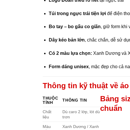
Logo Đoàn thêu rõ nét
tại ngực trái
Túi trong ngực trái tiện lợi
để điện thoạ
Bo tay – bo gấu co giãn
, giữ form khi
Dây kéo bản lớn
, chắc chắn, dễ sử dụ
Có 2 màu lựa chọn:
Xanh Dương và 
Form dáng unisex
, mặc đẹp cho cả n
Thông tin kỹ thuật về áo
Bảng si
THUỘC
THÔNG TIN
TÍNH
chuẩn
Chất
Dù caro 2 lớp, lót dù
liệu
trơn
Màu
Xanh Dương / Xanh