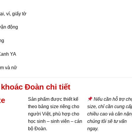
i, ví, giấy tờ
 vận động
ng
Xanh YA
am và nữ
 khoác Đoàn chi tiết
ze
Sản phẩm được thiết kế
Nếu cần hỗ trợ ch
theo bảng size riêng cho
size, chỉ cần cung cấ
người Việt, phù hợp cho
chiều cao và cân nặn
học sinh – sinh viên – cán
chúng tôi sẽ tư vấn
bộ Đoàn.
ngay.