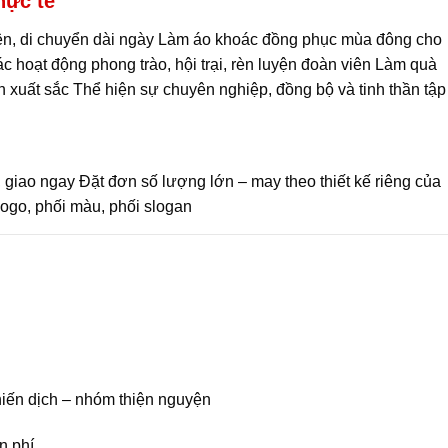
hực tế
yện, di chuyển dài ngày Làm áo khoác đồng phục mùa đông cho
 hoạt động phong trào, hội trại, rèn luyện đoàn viên Làm quà
 xuất sắc Thể hiện sự chuyên nghiệp, đồng bộ và tinh thần tập
, giao ngay Đặt đơn số lượng lớn – may theo thiết kế riêng của
í logo, phối màu, phối slogan
iến dịch – nhóm thiện nguyện
n phí