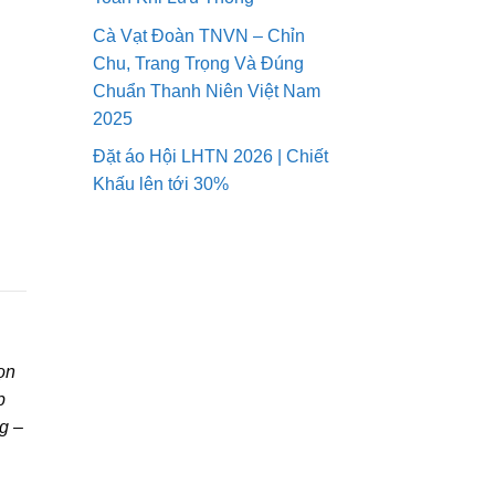
5
0
0
Cà Vạt Đoàn TNVN – Chỉn
0
,
Chu, Trang Trọng Và Đúng
0
Chuẩn Thanh Niên Việt Nam
₫
0
đ
2025
0
ế
Đặt áo Hội LHTN 2026 | Chiết
n
₫
Khấu lên tới 30%
1
6
0
,
0
0
0
₫
ọn
p
g –