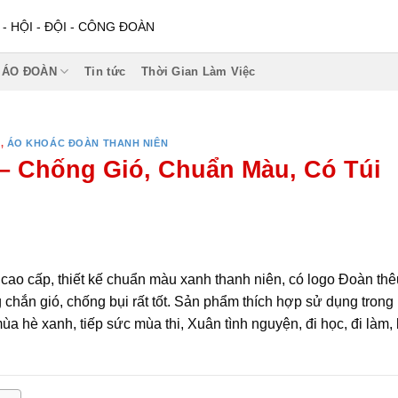
 HỘI - ĐỘI - CÔNG ĐOÀN
 ÁO ĐOÀN
Tin tức
Thời Gian Làm Việc
N
,
ÁO KHOÁC ĐOÀN THANH NIÊN
– Chống Gió, Chuẩn Màu, Có Túi
cao cấp, thiết kế chuẩn màu xanh thanh niên, có logo Đoàn thê
ng chắn gió, chống bụi rất tốt. Sản phẩm thích hợp sử dụng trong
ùa hè xanh, tiếp sức mùa thi, Xuân tình nguyện, đi học, đi làm, 