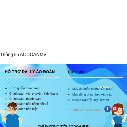
Thông tin AODOANMV
HỖ TRỢ ĐẠI LÝ ÁO ĐOÀN
DỊCH VỤ
Hướng dẫn mua hàng
May áo đoàn thanh niên giá sỉ
Chính sách vận chuyển, kiểm hàng
May đồng phục theo yêu cầu
Chính sách thanh toán
in logo Đại Hội, logo đơn vị...
Chính sách bảo hành đổi trả
Chính sách bảo mật
KẾT NỐI VỚI AODOANMV
CHỈ ĐƯỜNG TỚI AODOANMV