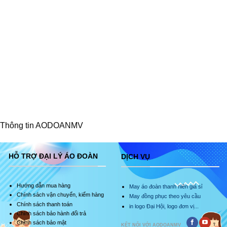
Thông tin AODOANMV
HỖ TRỢ ĐẠI LÝ ÁO ĐOÀN
DỊCH VỤ
Hướng dẫn mua hàng
May áo đoàn thanh niên giá sỉ
Chính sách vận chuyển, kiểm hàng
May đồng phục theo yêu cầu
Chính sách thanh toán
in logo Đại Hội, logo đơn vị...
Chính sách bảo hành đổi trả
Chính sách bảo mật
KẾT NỐI VỚI AODOANMV