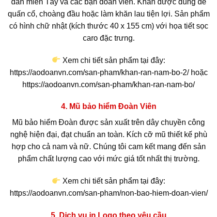
dân miền Tây và các bạn đoàn viên. Khăn được dùng để
quấn cổ, choàng đầu hoặc làm khăn lau tiện lợi. Sản phẩm
có hình chữ nhật (kích thước 40 x 155 cm) với họa tiết sọc
caro đặc trưng.
Xem chi tiết sản phẩm tại đây:
https://aodoanvn.com/san-pham/khan-ran-nam-bo-2/ hoặc
https://aodoanvn.com/san-pham/khan-ran-nam-bo/
4. Mũ bảo hiểm Đoàn Viên
Mũ bảo hiểm Đoàn được sản xuất trên dây chuyền công
nghệ hiện đại, đạt chuẩn an toàn. Kích cỡ mũ thiết kế phù
hợp cho cả nam và nữ. Chúng tôi cam kết mang đến sản
phẩm chất lượng cao với mức giá tốt nhất thị trường.
Xem chi tiết sản phẩm tại đây:
https://aodoanvn.com/san-pham/non-bao-hiem-doan-vien/
5. Dịch vụ in Logo theo yêu cầu