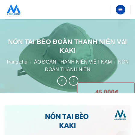
Bỏ
qua
nội
dung
NÓN TAI BÈO ĐOÀN THANH NIÊN Vải
KAKI
Trang chủ
/
ÁO ĐOÀN THANH NIÊN VIỆT NAM
/
NÓN
ĐOÀN THANH NIÊN