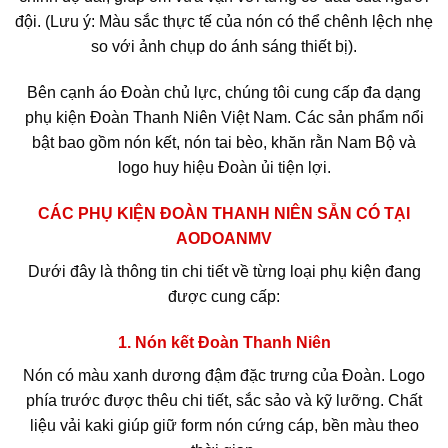
đội. (Lưu ý: Màu sắc thực tế của nón có thể chênh lệch nhẹ
so với ảnh chụp do ánh sáng thiết bị).
Bên cạnh áo Đoàn chủ lực, chúng tôi cung cấp đa dạng
phụ kiện Đoàn Thanh Niên Việt Nam. Các sản phẩm nổi
bật bao gồm nón kết, nón tai bèo, khăn rằn Nam Bộ và
logo huy hiệu Đoàn ủi tiện lợi.
CÁC PHỤ KIỆN ĐOÀN THANH NIÊN SẴN CÓ TẠI
AODOANMV
Dưới đây là thông tin chi tiết về từng loại phụ kiện đang
được cung cấp:
1. Nón kết Đoàn Thanh Niên
Nón có màu xanh dương đậm đặc trưng của Đoàn. Logo
phía trước được thêu chi tiết, sắc sảo và kỹ lưỡng. Chất
liệu vải kaki giúp giữ form nón cứng cáp, bền màu theo