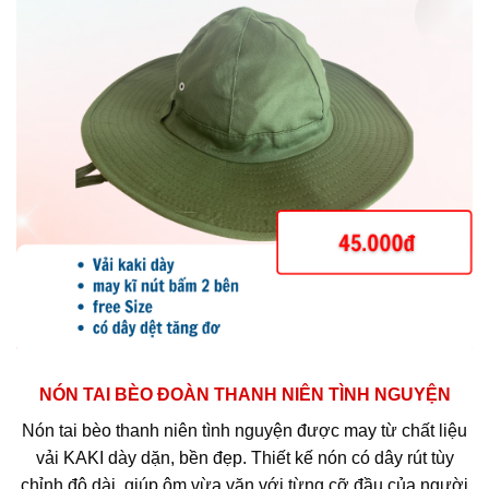
NÓN TAI BÈO ĐOÀN THANH NIÊN TÌNH NGUYỆN
Nón tai bèo thanh niên tình nguyện được may từ chất liệu
vải KAKI dày dặn, bền đẹp. Thiết kế nón có dây rút tùy
chỉnh độ dài, giúp ôm vừa vặn với từng cỡ đầu của người