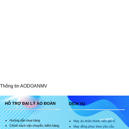
Thông tin AODOANMV
HỖ TRỢ ĐẠI LÝ ÁO ĐOÀN
DỊCH VỤ
Hướng dẫn mua hàng
May áo đoàn thanh niên giá sỉ
Chính sách vận chuyển, kiểm hàng
May đồng phục theo yêu cầu