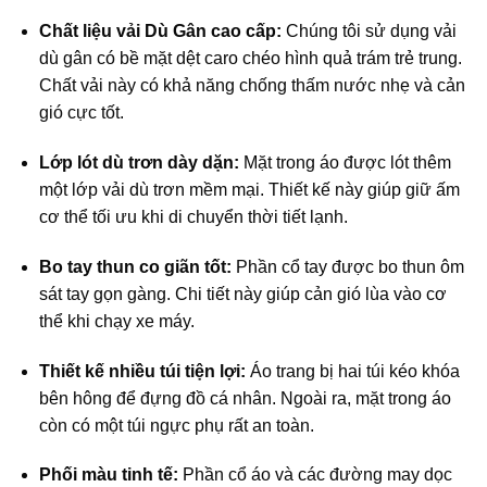
Chất liệu vải Dù Gân cao cấp:
Chúng tôi sử dụng vải
dù gân có bề mặt dệt caro chéo hình quả trám trẻ trung.
Chất vải này có khả năng chống thấm nước nhẹ và cản
gió cực tốt.
Lớp lót dù trơn dày dặn:
Mặt trong áo được lót thêm
một lớp vải dù trơn mềm mại. Thiết kế này giúp giữ ấm
cơ thể tối ưu khi di chuyển thời tiết lạnh.
Bo tay thun co giãn tốt:
Phần cổ tay được bo thun ôm
sát tay gọn gàng. Chi tiết này giúp cản gió lùa vào cơ
thể khi chạy xe máy.
Thiết kế nhiều túi tiện lợi:
Áo trang bị hai túi kéo khóa
bên hông để đựng đồ cá nhân. Ngoài ra, mặt trong áo
còn có một túi ngực phụ rất an toàn.
Phối màu tinh tế:
Phần cổ áo và các đường may dọc