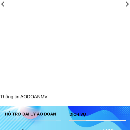
Thông tin AODOANMV
HỖ TRỢ ĐẠI LÝ ÁO ĐOÀN
DỊCH VỤ