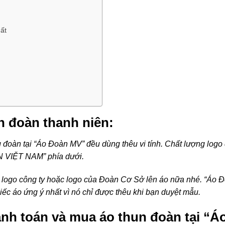
ất
un đoàn thanh niên:
g đoàn tại “Áo Đoàn MV” đều dùng thêu vi tính. Chất lượng log
N VIỆT NAM” phía dưới.
m logo công ty hoặc logo của Đoàn Cơ Sở lên áo nữa nhé. “Áo
iếc áo ứng ý nhất vì nó chỉ được thêu khi bạn duyệt mẫu.
anh toán và mua áo thun đoàn tại “