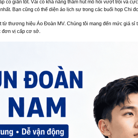
ấp co giãn tốt. Vải có khả năng thấm hút mồ hôi vượt trội và c
i nhất. Bạn cũng có thể diện áo lịch sự trong các buổi họp Chi đ
iệt từ thương hiệu Áo Đoàn MV. Chúng tôi mang đến mức giá sỉ
 đơn vị cấp cơ sở.