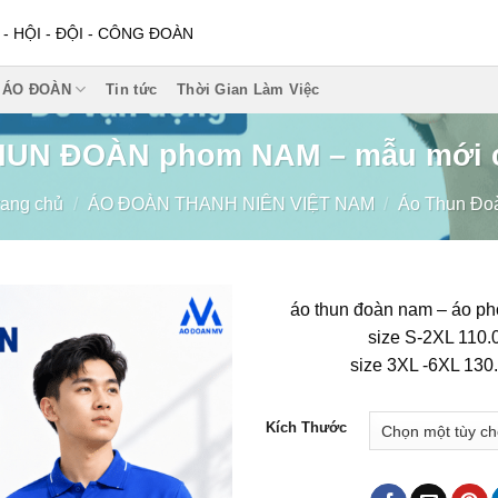
 HỘI - ĐỘI - CÔNG ĐOÀN
 ÁO ĐOÀN
Tin tức
Thời Gian Làm Việc
UN ĐOÀN phom NAM – mẫu mới 
rang chủ
/
ÁO ĐOÀN THANH NIÊN VIỆT NAM
/
Áo Thun Đo
áo thun đoàn nam – áo p
size S-2XL 110.
size 3XL -6XL 130
Kích Thước