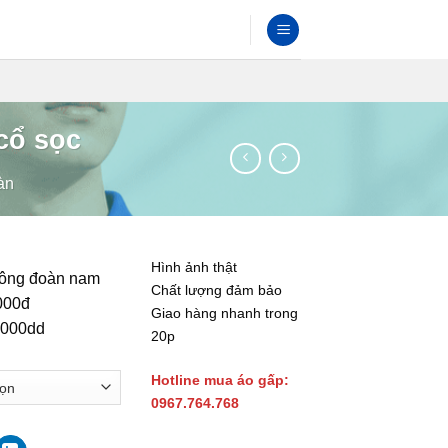
cổ sọc
àn
Hình ảnh thật
hông đoàn nam
Chất lượng đảm bảo
000đ
Giao hàng nhanh trong
.000dd
20p
Hotline mua áo gấp:
0967.764.768