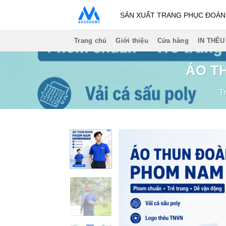
Bỏ
SẢN XUẤT TRANG PHỤC ĐOÀN -
qua
nội
Trang chủ
Giới thiệu
Cửa hàng
IN THÊU
dung
ÁO TH
T