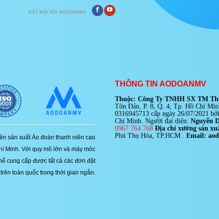
KẾT NỐI VỚI AODOANMV
THÔNG TIN AODOANMV
Thuộc: Công Ty TNHH SX TM Th
Tôn Đản, P. 8, Q. 4, Tp. Hồ Chí Mi
0316945713 cấp ngày 26/07/2021 bở
Chí Minh.
Người đại diện:
Nguyễn 
0967.764.768
Địa chỉ xưởng sản xu
Phú Thọ Hòa, TP.HCM .
Email: ao
n sản xuất Áo đoàn thanh niên cao
hí Minh. Với quy mô lớn và máy móc
ể cung cấp được tất cả các đơn đặt
trên toàn quốc trong thời gian ngắn.