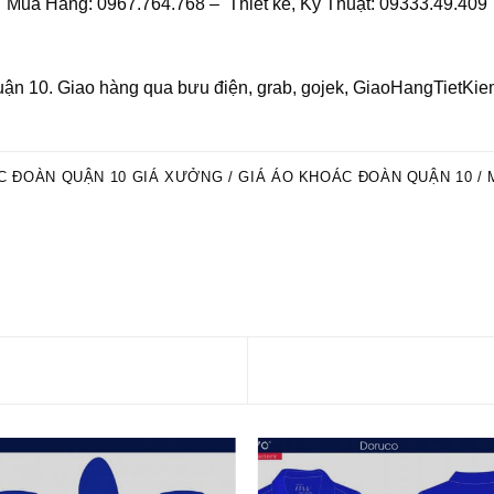
Mua Hàng: 0967.764.768 – Thiết kế, Kỹ Thuật: 09333.49.409
0. Giao hàng qua bưu điện, grab, gojek, GiaoHangTietKiem. 
 ĐOÀN QUẬN 10 GIÁ XƯỞNG / GIÁ ÁO KHOÁC ĐOÀN QUẬN 10 /