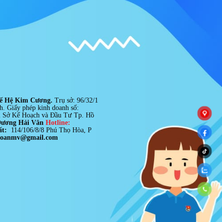
ế Hệ Kim Cương.
Trụ sở: 96/32/1
nh.
Giấy phép kinh doanh số:
i Sở Kế Hoạch và Đầu Tư Tp. Hồ
Dương Hải Vân
Hotline:
ất:
114/106/8/8 Phú Thọ Hòa, P
doanmv@gmail.com