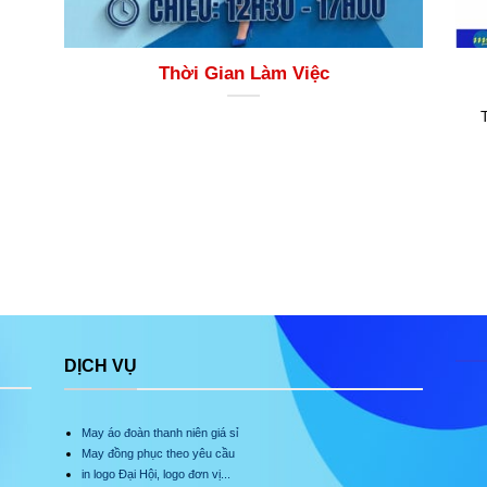
Thời Gian Làm Việc
DỊCH VỤ
May áo đoàn thanh niên giá sỉ
May đồng phục theo yêu cầu
in logo Đại Hội, logo đơn vị...