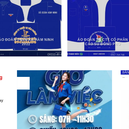
ÁO ĐOÀN TNVN XÃ HÀM NINH
ÁO ĐOÀN TN CTY CỔ PHẦN
2022
CAO SU ĐỒNG PHÚ
g
03
0
Th2
Th
ay