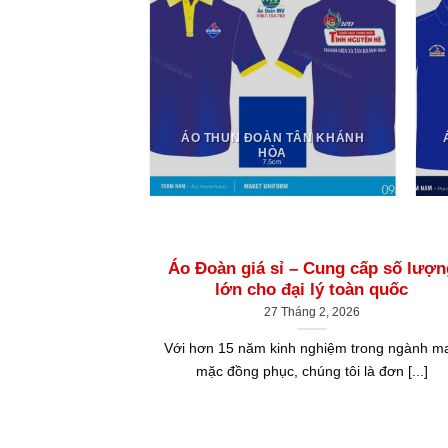
 LOGO ĐẠI HỘI
MẪU SƠ MI XANH
ÁO THUN ĐOÀN TÂN KHÁNH
 VẠT TRẮNG
HÒA
Áo Đoàn giá sỉ – Cung cấp số lượn
lớn cho đại lý toàn quốc
27 Tháng 2, 2026
Với hơn 15 năm kinh nghiệm trong ngành m
mặc đồng phục, chúng tôi là đơn [...]