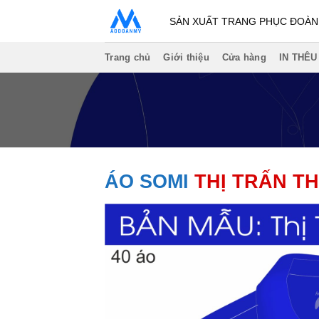
Bỏ
SẢN XUẤT TRANG PHỤC ĐOÀN -
qua
nội
Trang chủ
Giới thiệu
Cửa hàng
IN THÊU
dung
ÁO SOMI
THỊ TRẤN T