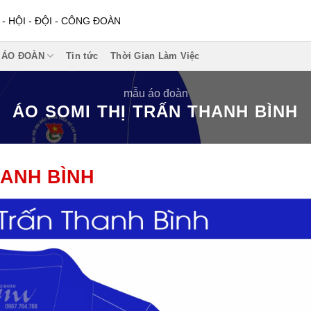
 HỘI - ĐỘI - CÔNG ĐOÀN
 ÁO ĐOÀN
Tin tức
Thời Gian Làm Việc
mẫu áo đoàn
ÁO SOMI THỊ TRẤN THANH BÌNH
HANH BÌNH