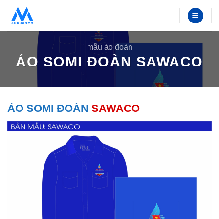
Bỏ
qua
nội
dung
mẫu áo đoàn
ÁO SOMI ĐOÀN SAWACO
ÁO SOMI ĐOÀN
SAWACO