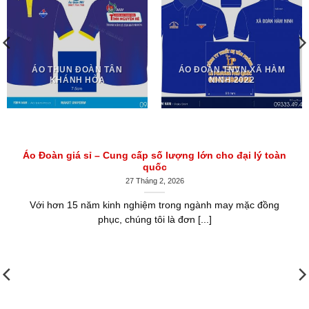
ÁO THUN ĐOÀN TÂN
ÁO ĐOÀN TNVN XÃ HÀM
KHÁNH HÒA
NINH 2022
Áo Đoàn giá sỉ – Cung cấp số lượng lớn cho đại lý toàn
quốc
27 Tháng 2, 2026
Với hơn 15 năm kinh nghiệm trong ngành may mặc đồng
phục, chúng tôi là đơn [...]